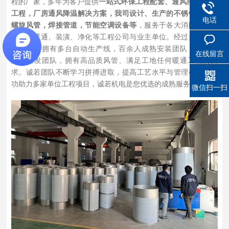
程的厂家，多年为客户提供
一站式环保工程配套、通风排烟 净化
工程，厂房通风降温解决方案，我司设计、生产的不锈钢风管，
电话
螺旋风管，焊接管道，节能空调设备等
，服务于各大消防、建筑
安装、暖通、装潢、净化等工程公司与业主单位。经过多年的发
展，诚若拥有多台自动生产线，百余人成熟安装团队，技术团
在线留言
队，研发团队，拥有高品质风管、满足工地任何暖通工程的要
求。诚若团队不断学习拼搏进取，提高工艺水平与管理模式并成
功助力多家单位工程项目，诚若机电是您优选的成熟服务商。
微信扫一扫