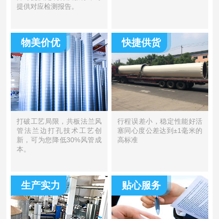
提供对应检测报告。
物美价优
快捷供货
打破工艺局限，共板法兰风
行程误差小，稳定性能好活
管法兰边打孔技术工艺创
塞同心度公差达到±1毫米的
新，可为您降低30%风管成
高标准
本。
生产实力
贴心服务