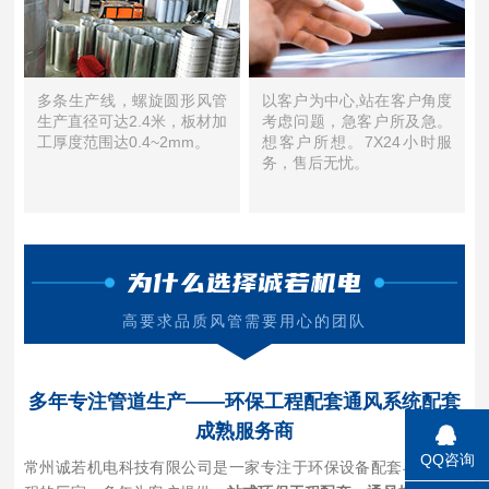
多条生产线，螺旋圆形风管
以客户为中心,站在客户角度
生产直径可达2.4米，板材加
考虑问题，急客户所及急。
工厚度范围达0.4~2mm。
想客户所想。7X24小时服
务，售后无忧。
为什么选择诚若机电
高要求品质风管需要用心的团队
多年专注管道生产——环保工程配套通风系统配套
成熟服务商
QQ咨询
常州诚若机电科技有限公司是一家专注于环保设备配套与通风工