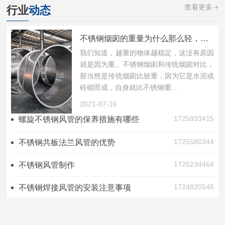
查看更多 +
行业
动态
不锈钢烟囱的重量为什么那么轻，功能还那么好?
我们知道，越重的物体越稳定，这没有原因
就是因为重。不锈钢烟囱和传统烟囱对比，
那当然是传统烟囱比较重，因为它是水泥或
砖砌而成，自身就比不锈钢重...
2021-07-16
1725933415
螺旋不锈钢风管的保养措施有哪些
1725580344
不锈钢共板法兰风管的优势
1725234464
不锈钢风管制作
1724820546
不锈钢焊接风管的安装注意事项