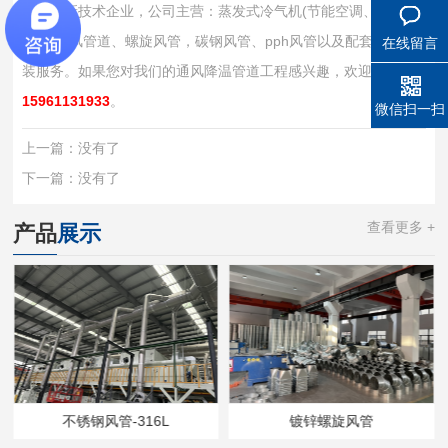
务的高新技术企业，公司主营：蒸发式冷气机(节能空调、水空
调)、通风管道、螺旋风管，碳钢风管、pph风管以及配套设计安
在线留言
装服务。如果您对我们的通风降温管道工程感兴趣，欢迎致电：
15961131933
。
微信扫一扫
上一篇：
没有了
下一篇：
没有了
查看更多 +
产品
展示
不锈钢风管-316L
镀锌螺旋风管