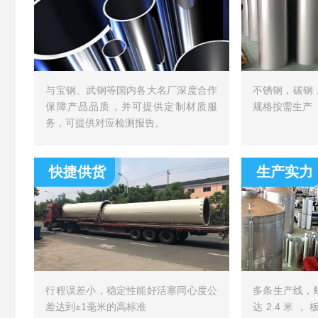
与宝钢、武钢等国内各大名厂深度合作
不锈钢，碳钢
保障产品品质，并可提供定制材质服
规格按需生产
务，可提供对应检测报告。
快捷供货
生产实力
行程误差小，稳定性能好活塞同心度公
多条生产线，
差达到±1毫米的高标准
达2.4米