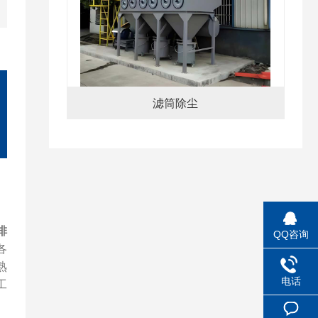
滤筒除尘
排
QQ咨询
各
熟
电话
工