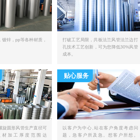
，镀锌，pp等各种材质，
打破工艺局限，共板法兰风管法兰边打
孔技术工艺创新，可为您降低30%风管
成本。
贴心服务
螺旋圆形风管生产直径可
以客户为中心,站在客户角度考虑问
，板材加工厚度范围达
题，急客户所及急。想客户所想。