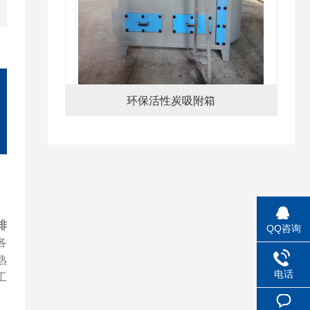
环保活性炭吸附箱
排
QQ咨询
各
熟
电话
工