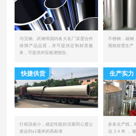
与宝钢、武钢等国内各大名厂深度合作
不锈钢，碳钢
保障产品品质，并可提供定制材质服
规格按需生产
务，可提供对应检测报告。
快捷供货
生产实力
行程误差小，稳定性能好活塞同心度公
多条生产线，
差达到±1毫米的高标准
达2.4米