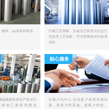
，镀锌，pp等各种材质，
打破工艺局限，共板法兰风管法兰边打
孔技术工艺创新，可为您降低30%风管
成本。
贴心服务
螺旋圆形风管生产直径可
以客户为中心,站在客户角度考虑问
，板材加工厚度范围达
题，急客户所及急。想客户所想。