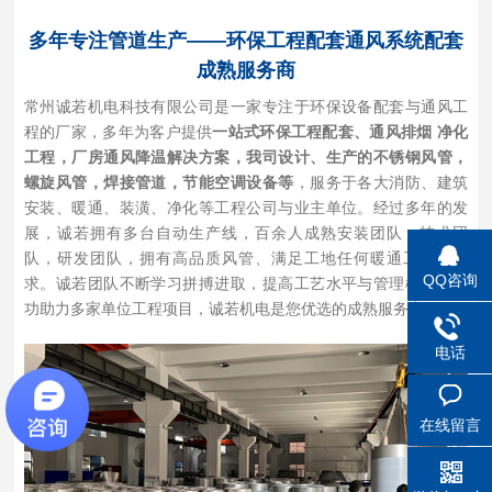
多年专注管道生产——环保工程配套通风系统配套
成熟服务商
常州诚若机电科技有限公司是一家专注于环保设备配套与通风工
程的厂家，多年为客户提供
一站式环保工程配套、通风排烟 净化
工程，厂房通风降温解决方案，我司设计、生产的不锈钢风管，
螺旋风管，焊接管道，节能空调设备等
，服务于各大消防、建筑
安装、暖通、装潢、净化等工程公司与业主单位。经过多年的发
展，诚若拥有多台自动生产线，百余人成熟安装团队，技术团
队，研发团队，拥有高品质风管、满足工地任何暖通工程的要
QQ咨询
求。诚若团队不断学习拼搏进取，提高工艺水平与管理模式并成
功助力多家单位工程项目，诚若机电是您优选的成熟服务商。
电话
在线留言