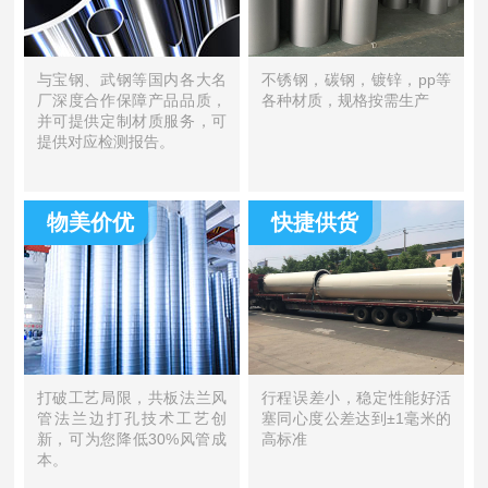
与宝钢、武钢等国内各大名
不锈钢，碳钢，镀锌，pp等
厂深度合作保障产品品质，
各种材质，规格按需生产
并可提供定制材质服务，可
提供对应检测报告。
物美价优
快捷供货
打破工艺局限，共板法兰风
行程误差小，稳定性能好活
管法兰边打孔技术工艺创
塞同心度公差达到±1毫米的
新，可为您降低30%风管成
高标准
本。