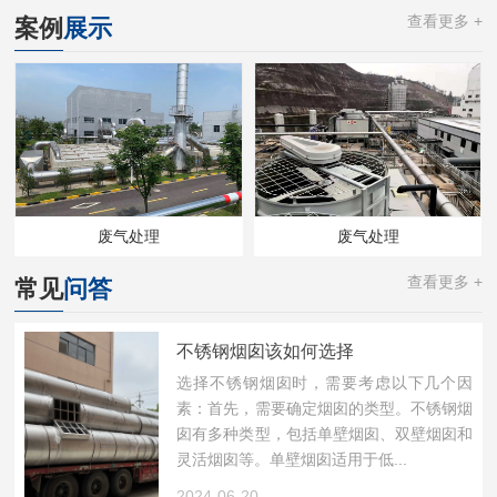
查看更多 +
案例
展示
废气处理
废气处理
查看更多 +
常见
问答
不锈钢烟囱该如何选择
选择不锈钢烟囱时，需要考虑以下几个因
素：首先，需要确定烟囱的类型。不锈钢烟
囱有多种类型，包括单壁烟囱、双壁烟囱和
灵活烟囱等。单壁烟囱适用于低...
2024-06-20