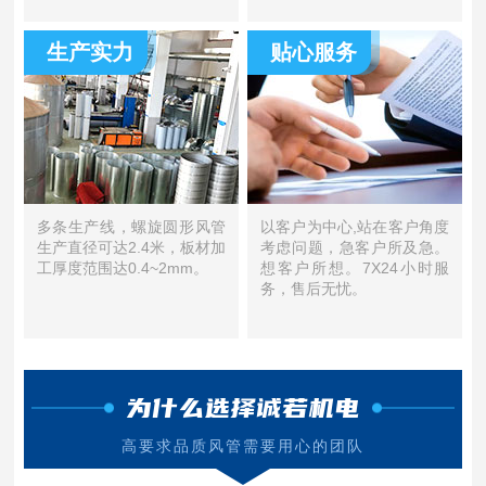
生产实力
贴心服务
多条生产线，螺旋圆形风管
以客户为中心,站在客户角度
生产直径可达2.4米，板材加
考虑问题，急客户所及急。
工厚度范围达0.4~2mm。
想客户所想。7X24小时服
务，售后无忧。
为什么选择诚若机电
高要求品质风管需要用心的团队