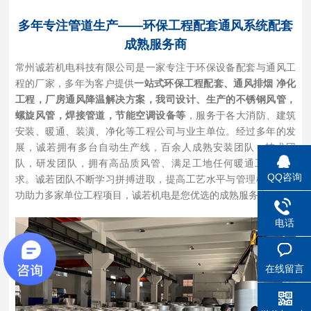
多年专注管道生产——环保工程配套通风系统配套
成熟服务商
常州诚若机电科技有限公司是一家专注于环保设备配套与通风工
程的厂家，多年为客户提供
一站式环保工程配套、通风排烟 净化
工程，厂房通风降温解决方案，我司设计、生产的不锈钢风管，
螺旋风管，焊接管道，节能空调设备等
，服务于各大消防、建筑
安装、暖通、装潢、净化等工程公司与业主单位。经过多年的发
展，诚若拥有多台自动生产线，百余人成熟安装团队，技术团
队，研发团队，拥有高品质风管、满足工地任何暖通工程的要
QQ咨询
求。诚若团队不断学习拼搏进取，提高工艺水平与管理模式并成
功助力多家单位工程项目，诚若机电是您优选的成熟服务商。
电话
在线留言