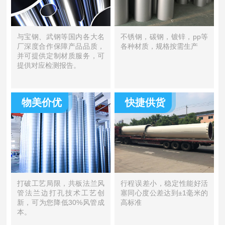
与宝钢、武钢等国内各大名
不锈钢，碳钢，镀锌，pp等
厂深度合作保障产品品质，
各种材质，规格按需生产
并可提供定制材质服务，可
提供对应检测报告。
物美价优
快捷供货
打破工艺局限，共板法兰风
行程误差小，稳定性能好活
管法兰边打孔技术工艺创
塞同心度公差达到±1毫米的
新，可为您降低30%风管成
高标准
本。