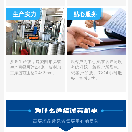
生产实力
贴心服务
多条生产线，螺旋圆形风管
以客户为中心,站在客户角度
生产直径可达2.4米，板材加
考虑问题，急客户所及急。
工厚度范围达0.4~2mm。
想客户所想。7X24小时服
务，售后无忧。
为什么选择诚若机电
高要求品质风管需要用心的团队