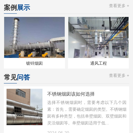
查看更多 +
案例
展示
镀锌烟囱
通风工程
查看更多 +
常见
问答
不锈钢烟囱该如何选择
选择不锈钢烟囱时，需要考虑以下几个因
素：首先，需要确定烟囱的类型。不锈钢烟
囱有多种类型，包括单壁烟囱、双壁烟囱和
灵活烟囱等。单壁烟囱适用于低...
2024-06-20