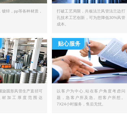
，镀锌，pp等各种材质，
打破工艺局限，共板法兰风管法兰边打
孔技术工艺创新，可为您降低30%风管
成本。
贴心服务
螺旋圆形风管生产直径可
以客户为中心,站在客户角度考虑问
，板材加工厚度范围达
题，急客户所及急。想客户所想。
7X24小时服务，售后无忧。