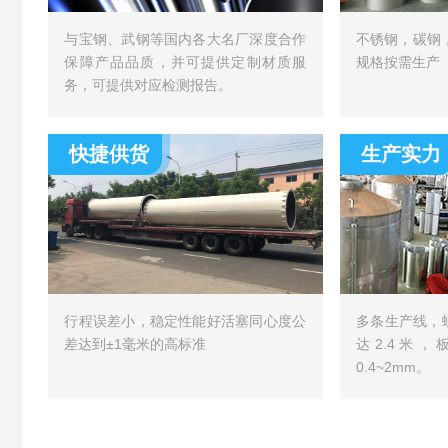
与宝钢、武钢等国内各大名厂深度合作
不锈钢，碳钢
保障产品品质，并可提供定制材质服
规格按需生产
务，可提供对应检测报告。
快捷供货
生产实力
行程误差小，稳定性能好活塞同心度公
多条生产线，
差达到±1毫米的高标准
达2.4米
0.4~2mm。