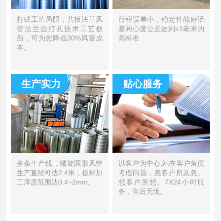
打破工艺局限，共板法兰风
行程误差小，稳定性能好活
管法兰边打孔技术工艺创
塞同心度公差达到±1毫米的
新，可为您降低30%风管成
高标准
本。
生产实力
贴心服务
多条生产线，螺旋圆形风管
以客户为中心,站在客户角度
生产直径可达2.4米，板材加
考虑问题，急客户所及急。
工厚度范围达0.4~2mm。
想客户所想。7X24小时服
务，售后无忧。