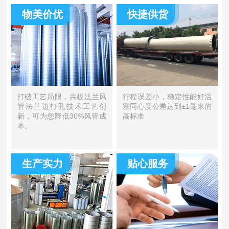
物美价优
快捷供货
打破工艺局限，共板法兰风
行程误差小，稳定性能好活
管法兰边打孔技术工艺创
塞同心度公差达到±1毫米的
新，可为您降低30%风管成
高标准
本。
生产实力
贴心服务