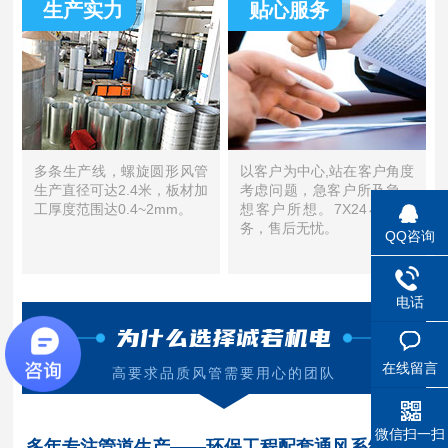
生产实力
贴心服务
多条生产线，螺旋圆形风管
以客户为中心,站在客户角度
生产直径可达2.4米，板材加
考虑问题，急客户所及急。
工厚度范围达0.4~2mm。
想客户所想。7X24小时服
务，售后无忧。
QQ咨询
电话
为什么选择诚若机电
在线留言
高要求品质风管需要用心的团队
微信扫一扫
多年专注管道生产——环保工程配套通风系统配套