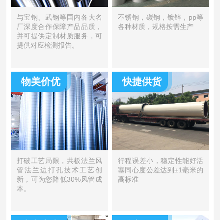
与宝钢、武钢等国内各大名
不锈钢，碳钢，镀锌，pp等
厂深度合作保障产品品质，
各种材质，规格按需生产
并可提供定制材质服务，可
提供对应检测报告。
物美价优
快捷供货
打破工艺局限，共板法兰风
行程误差小，稳定性能好活
管法兰边打孔技术工艺创
塞同心度公差达到±1毫米的
新，可为您降低30%风管成
高标准
本。