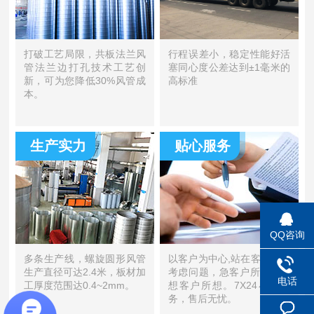
打破工艺局限，共板法兰风
行程误差小，稳定性能好活
管法兰边打孔技术工艺创
塞同心度公差达到±1毫米的
新，可为您降低30%风管成
高标准
本。
生产实力
贴心服务
QQ咨询
多条生产线，螺旋圆形风管
以客户为中心,站在客户角度
生产直径可达2.4米，板材加
考虑问题，急客户所及急。
电话
工厚度范围达0.4~2mm。
想客户所想。7X24小时服
务，售后无忧。