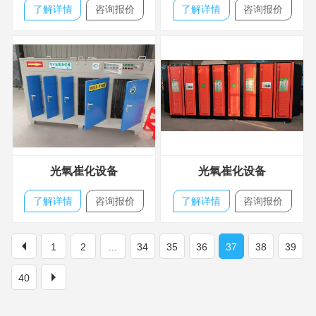
了解详情
咨询报价
了解详情
咨询报价
光氧崔化设备
光氧崔化设备
了解详情
咨询报价
了解详情
咨询报价
1
2
...
34
35
36
37
38
39
40