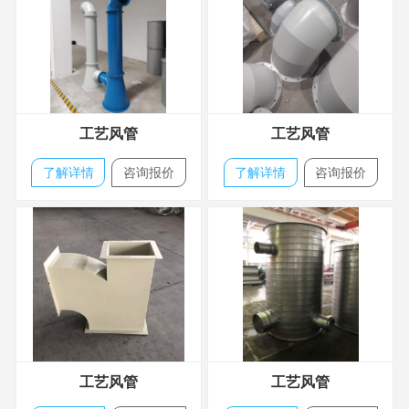
工艺风管
工艺风管
了解详情
咨询报价
了解详情
咨询报价
工艺风管
工艺风管