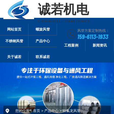
诚若机电
CHENGRUO ELECTRPMECHANICAL
网站首页
螺旋风管
风管方案定制热线：
159-6113-1933
不锈钢风管
产品中心
工程案例
新闻资讯
关于诚若
联系诚若
您的位置：
首页
>
产品中心
>
特氟龙风管