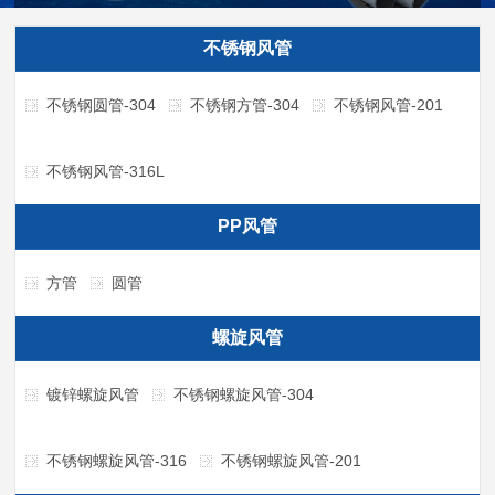
不锈钢风管
不锈钢圆管-304
不锈钢方管-304
不锈钢风管-201
不锈钢风管-316L
PP风管
方管
圆管
螺旋风管
镀锌螺旋风管
不锈钢螺旋风管-304
不锈钢螺旋风管-316
不锈钢螺旋风管-201