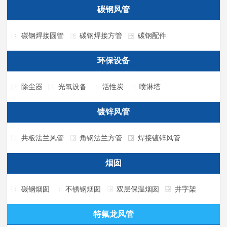
碳钢风管
碳钢焊接圆管
碳钢焊接方管
碳钢配件
环保设备
除尘器
光氧设备
活性炭
喷淋塔
镀锌风管
共板法兰风管
角钢法兰方管
焊接镀锌风管
烟囱
碳钢烟囱
不锈钢烟囱
双层保温烟囱
井字架
特氟龙风管