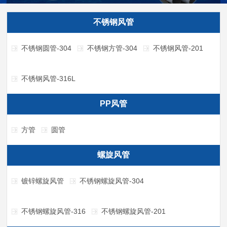
不锈钢风管
不锈钢圆管-304
不锈钢方管-304
不锈钢风管-201
不锈钢风管-316L
PP风管
方管
圆管
螺旋风管
镀锌螺旋风管
不锈钢螺旋风管-304
不锈钢螺旋风管-316
不锈钢螺旋风管-201