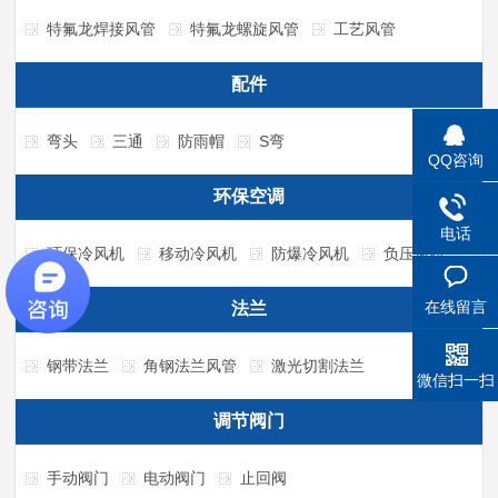
特氟龙焊接风管
特氟龙螺旋风管
工艺风管
配件
弯头
三通
防雨帽
S弯
QQ咨询
环保空调
电话
环保冷风机
移动冷风机
防爆冷风机
负压风机
在线留言
法兰
钢带法兰
角钢法兰风管
激光切割法兰
微信扫一扫
调节阀门
手动阀门
电动阀门
止回阀