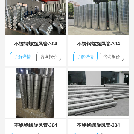
不锈钢螺旋风管-304
不锈钢螺旋风管-304
了解详情
咨询报价
了解详情
咨询报价
不锈钢螺旋风管-304
不锈钢螺旋风管-304