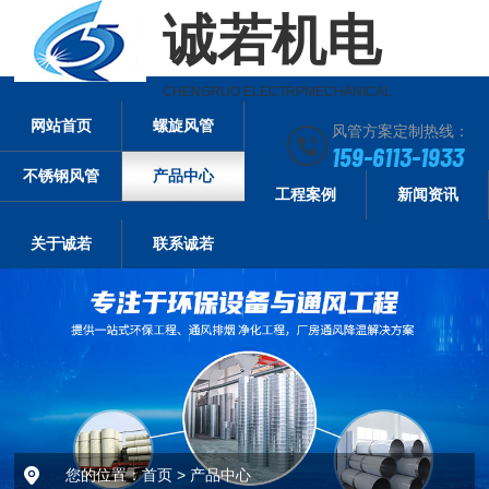
诚若机电
CHENGRUO ELECTRPMECHANICAL
网站首页
螺旋风管
风管方案定制热线：
159-6113-1933
不锈钢风管
产品中心
工程案例
新闻资讯
关于诚若
联系诚若
您的位置：
首页
>
产品中心