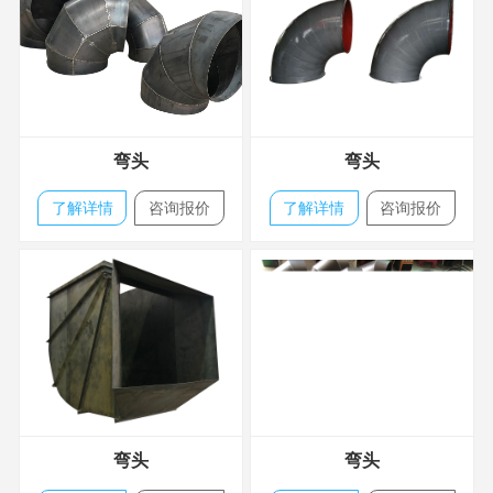
弯头
弯头
了解详情
咨询报价
了解详情
咨询报价
弯头
弯头