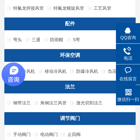
特氟龙焊接风管
特氟龙螺旋风管
工艺风管
配件
QQ咨询
弯头
三通
防雨帽
S弯
环保空调
电话
环保冷风机
移动冷风机
防爆冷风机
负压风机
在线留言
法兰
微信扫一扫
钢带法兰
角钢法兰风管
激光切割法兰
调节阀门
手动阀门
电动阀门
止回阀