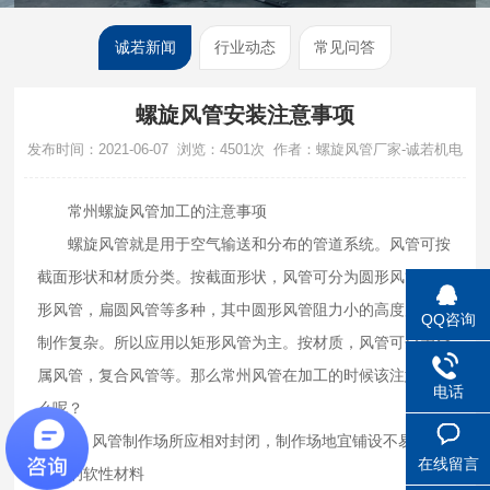
诚若新闻
行业动态
常见问答
螺旋风管安装注意事项
发布时间：2021-06-07 浏览：4501次 作者：螺旋风管厂家-诚若机电
常州螺旋风管加工的注意事项
螺旋风管就是用于空气输送和分布的管道系统。风管可按
截面形状和材质分类。按截面形状，风管可分为圆形风管，矩
形风管，扁圆风管等多种，其中圆形风管阻力小的高度尺寸，
QQ咨询
制作复杂。所以应用以矩形风管为主。按材质，风管可分为金
属风管，复合风管等。那么常州风管在加工的时候该注意些什
电话
么呢？
1、风管制作场所应相对封闭，制作场地宜铺设不易产生
在线留言
灰尘的软性材料