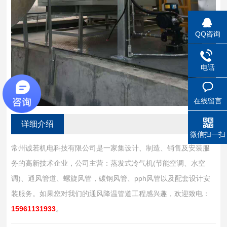
QQ咨询
电话
在线留言
详细介绍
微信扫一扫
常州诚若机电科技有限公司是一家集设计、制造、销售及安装服
务的高新技术企业，公司主营：蒸发式冷气机(节能空调、水空
调)、通风管道、螺旋风管，碳钢风管、pph风管以及配套设计安
装服务。如果您对我们的通风降温管道工程感兴趣，欢迎致电：
15961131933
。