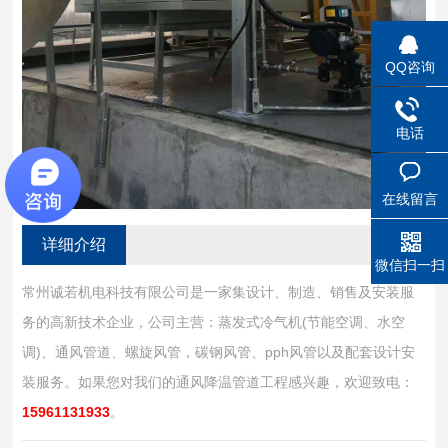
QQ咨询
电话
在线留言
详细介绍
微信扫一扫
常州诚若机电科技有限公司是一家集设计、制造、销售及安装服
务的高新技术企业，公司主营：蒸发式冷气机(节能空调、水空
调)、通风管道、螺旋风管，碳钢风管、pph风管以及配套设计安
装服务。如果您对我们的通风降温管道工程感兴趣，欢迎致电：
15961131933
。