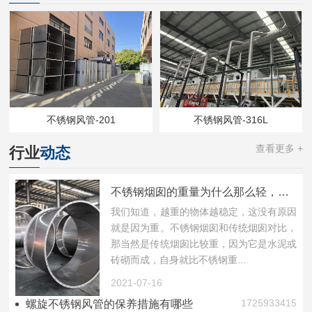
不锈钢风管-201
不锈钢风管-316L
查看更多 +
行业
动态
不锈钢烟囱的重量为什么那么轻，功能还那么好?
我们知道，越重的物体越稳定，这没有原因
就是因为重。不锈钢烟囱和传统烟囱对比，
那当然是传统烟囱比较重，因为它是水泥或
砖砌而成，自身就比不锈钢重...
2021-07-16
1725933415
螺旋不锈钢风管的保养措施有哪些