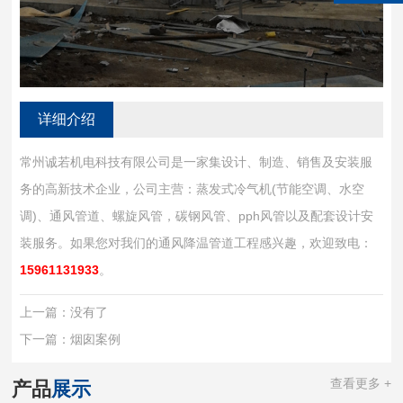
详细介绍
常州诚若机电科技有限公司是一家集设计、制造、销售及安装服
务的高新技术企业，公司主营：蒸发式冷气机(节能空调、水空
调)、通风管道、螺旋风管，碳钢风管、pph风管以及配套设计安
装服务。如果您对我们的通风降温管道工程感兴趣，欢迎致电：
15961131933
。
上一篇：
没有了
下一篇：
烟囱案例
查看更多 +
产品
展示