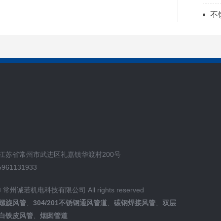
不
江苏省常州市武进区礼嘉镇华渡村200号
961131933
t © 常州诚若机电科技有限公司 All rights reserved
螺旋风管
、
304/201不锈钢通风管道
、
碳钢焊接风管
、
双层
白铁皮风管
、
烟囱管道