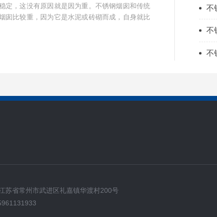
稳定，这没有原因就是因为重。不锈钢烟囱和传统
不
烟囱比较重，因为它是水泥或砖砌而成，自身就比
不
不
江苏省常州市武进区礼嘉镇华渡村200号
961131933