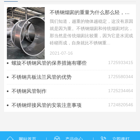
不锈钢烟囱的重量为什么那么轻，功能还那么好?
我们知道，越重的物体越稳定，这没有原因
就是因为重。不锈钢烟囱和传统烟囱对比，
那当然是传统烟囱比较重，因为它是水泥或
砖砌而成，自身就比不锈钢重...
2021-07-16
1725933415
螺旋不锈钢风管的保养措施有哪些
1725580344
不锈钢共板法兰风管的优势
1725234464
不锈钢风管制作
1724820546
不锈钢焊接风管的安装注意事项
网站首页
产品中心
立即拨打