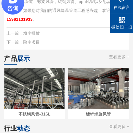
调)、通风管道、螺旋风管，碳钢风管、pph风管以及配套设计安
在线留言
装服务。如果您对我们的通风降温管道工程感兴趣，欢迎致电：
15961131933
。
微信扫一扫
上一篇：
粉尘排放
下一篇：
除尘项目
查看更多 +
产品
展示
不锈钢风管-316L
镀锌螺旋风管
查看更多 +
行业
动态