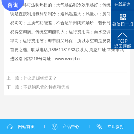
在线留言
这样循环可达制热目的；天气越热制冷效果越好；传统的电空
调是直接利用氟利昂制冷；送风温差大；风量小；房间温度不
易均匀；且换气功能差，不合适半封闭式场所；若长时间使用
微信扫一扫
易得空调病。传统空调能耗大；运行费用高；而水空调运行效
率高；运行费用省；即节能又环保；所以水空调是炎炎夏日的
返回顶部
首要之选。联系电话;15961131933联系人:周总厂址:常州市武
进区洛阳路218号网址：www.czcrjd.cn
上一篇：
什么是碳钢烟囱？
下一篇：
不锈钢风管的特点和优点
网站首页
产品中心
立即拨打