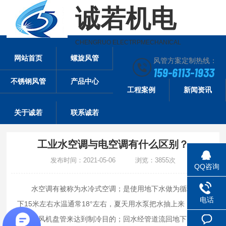
诚若机电
CHENGRUO ELECTRPMECHANICAL
网站首页
螺旋风管
风管方案定制热线：
159-6113-1933
不锈钢风管
产品中心
工程案例
新闻资讯
关于诚若
联系诚若
工业水空调与电空调有什么区别？
发布时间：2021-05-06 浏览：3855次
QQ咨询
水空调有被称为水冷式空调；是使用地下水做为循环，地
电话
下15米左右水温通常18°左右，夏天用水泵把水抽上来；经过
室内的风机盘管来达到制冷目的；回水经管道流回地下；冬天