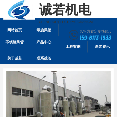
诚若机电
CHENGRUO ELECTRPMECHANICAL
网站首页
螺旋风管
风管方案定制热线：
159-6113-1933
不锈钢风管
产品中心
工程案例
新闻资讯
关于诚若
联系诚若