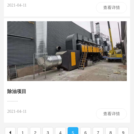
2021-04-11
查看详情
除油项目
.........
2021-04-11
查看详情
1
2
3
4
5
6
7
8
9