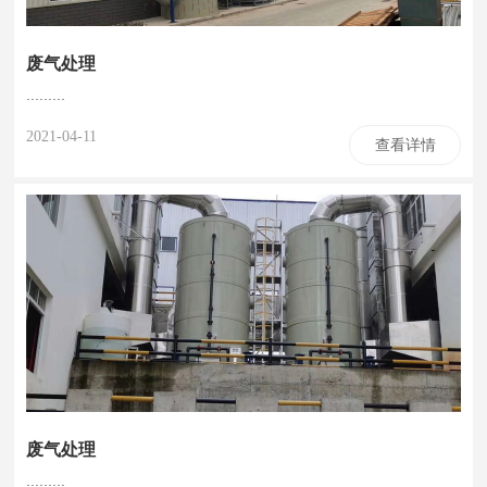
废气处理
.........
2021-04-11
查看详情
废气处理
.........